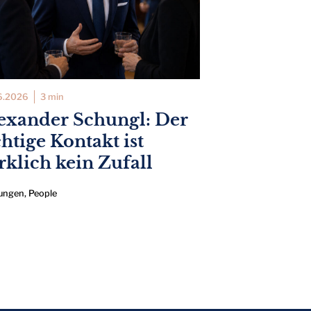
6.2026
3 min
exander Schungl: Der
chtige Kontakt ist
rklich kein Zufall
ungen
,
People