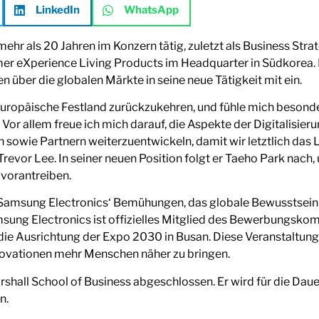
LinkedIn
WhatsApp
mehr als 20 Jahren im Konzern tätig, zuletzt als Business Stra
r eXperience Living Products im Headquarter in Südkorea. N
n über die globalen Märkte in seine neue Tätigkeit mit ein.
europäische Festland zurückzukehren, und fühle mich besonde
r allem freue ich mich darauf, die Aspekte der Digitalisier
 sowie Partnern weiterzuentwickeln, damit wir letztlich d
Trevor Lee. In seiner neuen Position folgt er Taeho Park nac
 vorantreiben.
 Samsung Electronics‘ Bemühungen, das globale Bewusstsein 
sung Electronics ist offizielles Mitglied des Bewerbungskom
e Ausrichtung der Expo 2030 in Busan. Diese Veranstaltung 
novationen mehr Menschen näher zu bringen.
shall School of Business abgeschlossen. Er wird für die Dau
n.