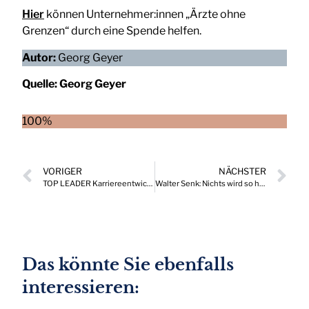
Hier
können Unternehmer:innen „Ärzte ohne
Grenzen“ durch eine Spende helfen.
Autor:
Georg Geyer
Quelle:
Georg Geyer
100%
VORIGER
NÄCHSTER
TOP LEADER Karriereentwicklungen, die Drehscheibe wichtiger Positionen in Österreich 06/2023
Walter Senk: Nichts wird so heiß gegessen, wie es gekocht wird
Das könnte Sie ebenfalls
interessieren: