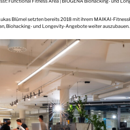
: Functional Fitness Area | BIOGENA Biohacking- und Longev
Lukas Blümel setzten bereits 2018 mit ihrem MAIKAI-Fitnes
ran, Biohacking- und Longevity-Angebote weiter auszubauen.