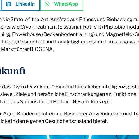
LinkedIn
WhatsApp
ie State-of-the-Art-Ansätze aus Fitness und Biohacking zu
ments wie Cryo-Treatment (Eissauna), Rotlicht (Photobiomodul
ning, Powerhouse (Beckenbodentraining) und Magnetfeld-Gr
inden, Gesundheit und Langlebigkeit, ergänzt um ausgewä
n Marktführer BIOGENA.
ukunft
as „Gym der Zukunft“: Eine mit künstlicher Intelligenz gesteu
sslevel, Ziele und persönliche Einschränkungen an. Funktionel
erhalb des Studios findet Platz im Gesamtkonzept.
io-Ages: Kunden erhalten auf Basis ihrer Anwendungen und Tr
licke in den eigenen Gesundheitszustand bietet.