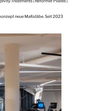
ity-Treatments | Reformer Pilates |
skonzept neue Maßstäbe. Seit 2023