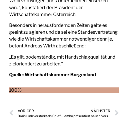
Wohl von Burgenlands Unternehmen einsetzen
wird“, konstatiert der Präsident der
Wirtschaftskammer Österreich.
Besonders in herausfordernden Zeiten gelte es
geeint zu agieren und da sei eine Standesvertretung
wie die Wirtschaftskammer notwendiger denn je,
betont Andreas Wirth abschließend:
„Es gilt, bodenständig, mit Handschlagqualität und
zielorientiert zu arbeiten.“
Quelle:
Wirtschaftskammer Burgenland
100%
VORIGER
NÄCHSTER
Doris Link verstärkt als Chief Operating Officer (COO) die Geschäftsleitung der FH Campus Wien
emba präsentiert neuen Vorstand und inhaltliche Weiterentwicklung