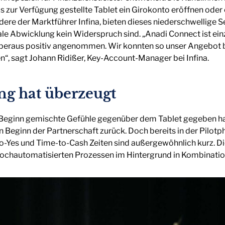
s zur Verfügung gestellte Tablet ein Girokonto eröffnen ode
dere der Marktführer Infina, bieten dieses niederschwellige S
ale Abwicklung kein Widerspruch sind. „Anadi Connect ist ein
überaus positiv angenommen. Wir konnten so unser Angebot 
n“, sagt Johann Ridißer, Key-Account-Manager bei Infina.
ng hat überzeugt
zu Beginn gemischte Gefühle gegenüber dem Tablet gegeben hat
en Beginn der Partnerschaft zurück. Doch bereits in der Pilot
-Yes und Time-to-Cash Zeiten sind außergewöhnlich kurz. Die
hochautomatisierten Prozessen im Hintergrund in Kombinatio