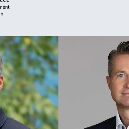
ment
in